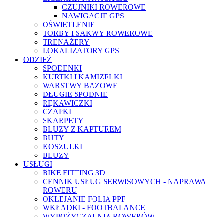
CZUJNIKI ROWEROWE
NAWIGACJE GPS
OŚWIETLENIE
TORBY I SAKWY ROWEROWE
TRENAŻERY
LOKALIZATORY GPS
ODZIEŻ
SPODENKI
KURTKI I KAMIZELKI
WARSTWY BAZOWE
DŁUGIE SPODNIE
RĘKAWICZKI
CZAPKI
SKARPETY
BLUZY Z KAPTUREM
BUTY
KOSZULKI
BLUZY
USŁUGI
BIKE FITTING 3D
CENNIK USŁUG SERWISOWYCH - NAPRAWA
ROWERU
OKLEJANIE FOLIA PPF
WKŁADKI - FOOTBALANCE
WYPOŻYCZALNIA ROWERÓW