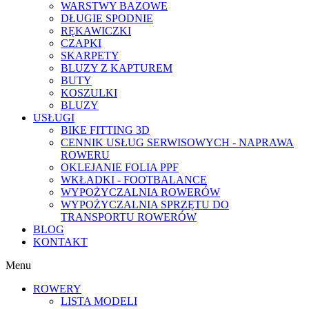
WARSTWY BAZOWE
DŁUGIE SPODNIE
RĘKAWICZKI
CZAPKI
SKARPETY
BLUZY Z KAPTUREM
BUTY
KOSZULKI
BLUZY
USŁUGI
BIKE FITTING 3D
CENNIK USŁUG SERWISOWYCH - NAPRAWA
ROWERU
OKLEJANIE FOLIA PPF
WKŁADKI - FOOTBALANCE
WYPOŻYCZALNIA ROWERÓW
WYPOŻYCZALNIA SPRZĘTU DO
TRANSPORTU ROWERÓW
BLOG
KONTAKT
Menu
ROWERY
LISTA MODELI