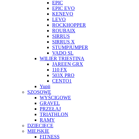
EPIC
EPIC EVO
KENEVO
LEVO
ROCKHOPPER
ROUBAIX
SIRRUS
SIRRUS X
STUMPJUMPER
VADO SL
WILIER TRIESTINA
JAREEN GRX
110 FX
503X PRO
CENTO1
Yupii
SZOSOWE
WYŚCIGOWE
GRAVEL
PRZEŁAJ
TRIATHLON
RAMY
DZIECIĘCE
MIEJSKIE
FITNESS