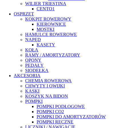
WILIER TRIESTINA
CENTO1
OSPRZĘT
KOKPIT ROWEROWY
KIEROWNICE
MOSTKI
HAMULCE ROWEROWE
NAPĘD
KASETY
KOŁA
RAMY / AMORTYZATORY
OPONY
PEDAŁY
SIODEŁKA
AKCESORIA
CHEMIA ROWEROWA
CHWYTY I OWIJKI
KASKI
KOSZYK NA BIDON
POMPKI
POMPKI PODŁOGOWE
POMPKI CO2
POMPKI DO AMORTYZATORÓW
POMPKI RĘCZNE
LICZNIKI / NAWIGACJE