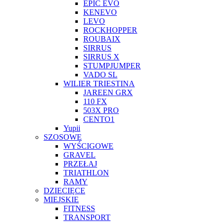
EPIC EVO
KENEVO
LEVO
ROCKHOPPER
ROUBAIX
SIRRUS
SIRRUS X
STUMPJUMPER
VADO SL
WILIER TRIESTINA
JAREEN GRX
110 FX
503X PRO
CENTO1
Yupii
SZOSOWE
WYŚCIGOWE
GRAVEL
PRZEŁAJ
TRIATHLON
RAMY
DZIECIĘCE
MIEJSKIE
FITNESS
TRANSPORT