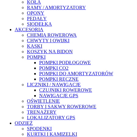
KOŁA
RAMY / AMORTYZATORY
OPONY
PEDAŁY
SIODEŁKA
AKCESORIA
CHEMIA ROWEROWA
CHWYTY I OWIJKI
KASKI
KOSZYK NA BIDON
POMPKI
POMPKI PODŁOGOWE
POMPKI CO2
POMPKI DO AMORTYZATORÓW
POMPKI RĘCZNE
LICZNIKI / NAWIGACJE
CZUJNIKI ROWEROWE
NAWIGACJE GPS
OŚWIETLENIE
TORBY I SAKWY ROWEROWE
TRENAŻERY
LOKALIZATORY GPS
ODZIEŻ
SPODENKI
KURTKI I KAMIZELKI