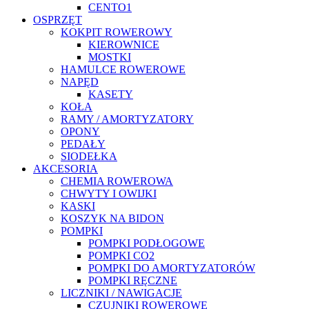
CENTO1
OSPRZĘT
KOKPIT ROWEROWY
KIEROWNICE
MOSTKI
HAMULCE ROWEROWE
NAPĘD
KASETY
KOŁA
RAMY / AMORTYZATORY
OPONY
PEDAŁY
SIODEŁKA
AKCESORIA
CHEMIA ROWEROWA
CHWYTY I OWIJKI
KASKI
KOSZYK NA BIDON
POMPKI
POMPKI PODŁOGOWE
POMPKI CO2
POMPKI DO AMORTYZATORÓW
POMPKI RĘCZNE
LICZNIKI / NAWIGACJE
CZUJNIKI ROWEROWE