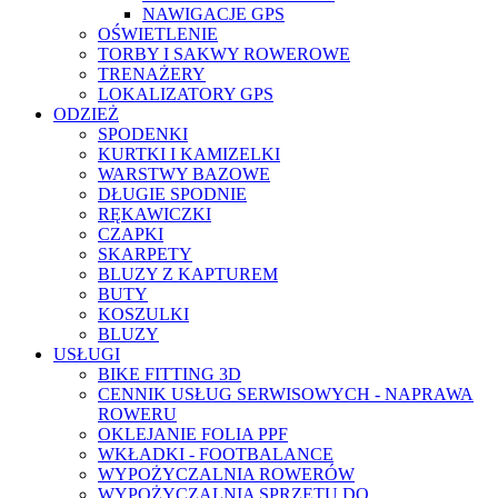
NAWIGACJE GPS
OŚWIETLENIE
TORBY I SAKWY ROWEROWE
TRENAŻERY
LOKALIZATORY GPS
ODZIEŻ
SPODENKI
KURTKI I KAMIZELKI
WARSTWY BAZOWE
DŁUGIE SPODNIE
RĘKAWICZKI
CZAPKI
SKARPETY
BLUZY Z KAPTUREM
BUTY
KOSZULKI
BLUZY
USŁUGI
BIKE FITTING 3D
CENNIK USŁUG SERWISOWYCH - NAPRAWA
ROWERU
OKLEJANIE FOLIA PPF
WKŁADKI - FOOTBALANCE
WYPOŻYCZALNIA ROWERÓW
WYPOŻYCZALNIA SPRZĘTU DO