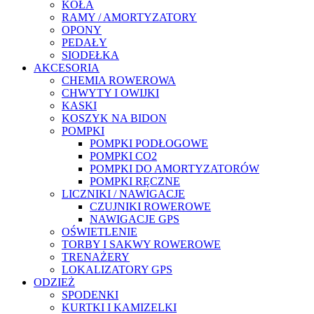
KOŁA
RAMY / AMORTYZATORY
OPONY
PEDAŁY
SIODEŁKA
AKCESORIA
CHEMIA ROWEROWA
CHWYTY I OWIJKI
KASKI
KOSZYK NA BIDON
POMPKI
POMPKI PODŁOGOWE
POMPKI CO2
POMPKI DO AMORTYZATORÓW
POMPKI RĘCZNE
LICZNIKI / NAWIGACJE
CZUJNIKI ROWEROWE
NAWIGACJE GPS
OŚWIETLENIE
TORBY I SAKWY ROWEROWE
TRENAŻERY
LOKALIZATORY GPS
ODZIEŻ
SPODENKI
KURTKI I KAMIZELKI