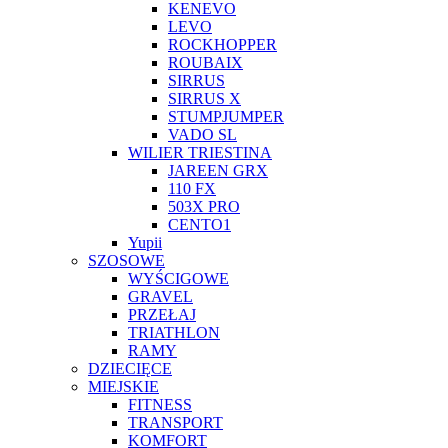
KENEVO
LEVO
ROCKHOPPER
ROUBAIX
SIRRUS
SIRRUS X
STUMPJUMPER
VADO SL
WILIER TRIESTINA
JAREEN GRX
110 FX
503X PRO
CENTO1
Yupii
SZOSOWE
WYŚCIGOWE
GRAVEL
PRZEŁAJ
TRIATHLON
RAMY
DZIECIĘCE
MIEJSKIE
FITNESS
TRANSPORT
KOMFORT