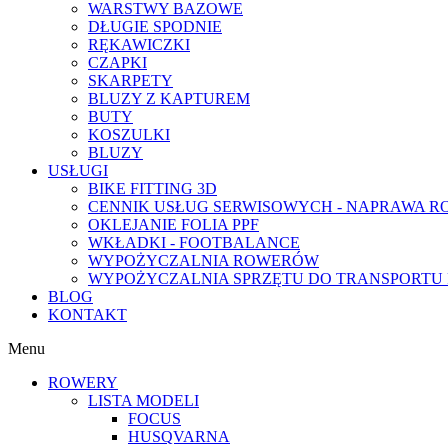
WARSTWY BAZOWE
DŁUGIE SPODNIE
RĘKAWICZKI
CZAPKI
SKARPETY
BLUZY Z KAPTUREM
BUTY
KOSZULKI
BLUZY
USŁUGI
BIKE FITTING 3D
CENNIK USŁUG SERWISOWYCH - NAPRAWA 
OKLEJANIE FOLIA PPF
WKŁADKI - FOOTBALANCE
WYPOŻYCZALNIA ROWERÓW
WYPOŻYCZALNIA SPRZĘTU DO TRANSPORT
BLOG
KONTAKT
Menu
ROWERY
LISTA MODELI
FOCUS
HUSQVARNA