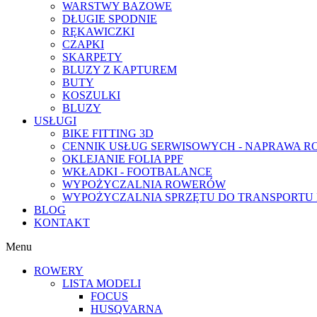
WARSTWY BAZOWE
DŁUGIE SPODNIE
RĘKAWICZKI
CZAPKI
SKARPETY
BLUZY Z KAPTUREM
BUTY
KOSZULKI
BLUZY
USŁUGI
BIKE FITTING 3D
CENNIK USŁUG SERWISOWYCH - NAPRAWA 
OKLEJANIE FOLIA PPF
WKŁADKI - FOOTBALANCE
WYPOŻYCZALNIA ROWERÓW
WYPOŻYCZALNIA SPRZĘTU DO TRANSPORT
BLOG
KONTAKT
Menu
ROWERY
LISTA MODELI
FOCUS
HUSQVARNA