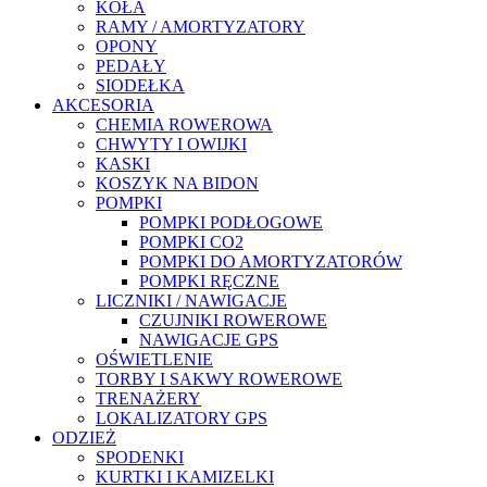
KOŁA
RAMY / AMORTYZATORY
OPONY
PEDAŁY
SIODEŁKA
AKCESORIA
CHEMIA ROWEROWA
CHWYTY I OWIJKI
KASKI
KOSZYK NA BIDON
POMPKI
POMPKI PODŁOGOWE
POMPKI CO2
POMPKI DO AMORTYZATORÓW
POMPKI RĘCZNE
LICZNIKI / NAWIGACJE
CZUJNIKI ROWEROWE
NAWIGACJE GPS
OŚWIETLENIE
TORBY I SAKWY ROWEROWE
TRENAŻERY
LOKALIZATORY GPS
ODZIEŻ
SPODENKI
KURTKI I KAMIZELKI