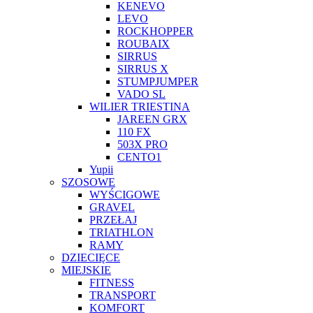
KENEVO
LEVO
ROCKHOPPER
ROUBAIX
SIRRUS
SIRRUS X
STUMPJUMPER
VADO SL
WILIER TRIESTINA
JAREEN GRX
110 FX
503X PRO
CENTO1
Yupii
SZOSOWE
WYŚCIGOWE
GRAVEL
PRZEŁAJ
TRIATHLON
RAMY
DZIECIĘCE
MIEJSKIE
FITNESS
TRANSPORT
KOMFORT