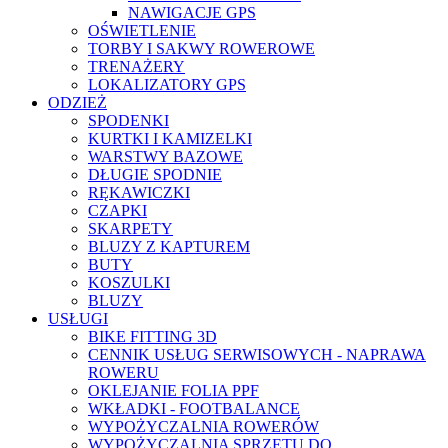
NAWIGACJE GPS
OŚWIETLENIE
TORBY I SAKWY ROWEROWE
TRENAŻERY
LOKALIZATORY GPS
ODZIEŻ
SPODENKI
KURTKI I KAMIZELKI
WARSTWY BAZOWE
DŁUGIE SPODNIE
RĘKAWICZKI
CZAPKI
SKARPETY
BLUZY Z KAPTUREM
BUTY
KOSZULKI
BLUZY
USŁUGI
BIKE FITTING 3D
CENNIK USŁUG SERWISOWYCH - NAPRAWA
ROWERU
OKLEJANIE FOLIA PPF
WKŁADKI - FOOTBALANCE
WYPOŻYCZALNIA ROWERÓW
WYPOŻYCZALNIA SPRZĘTU DO