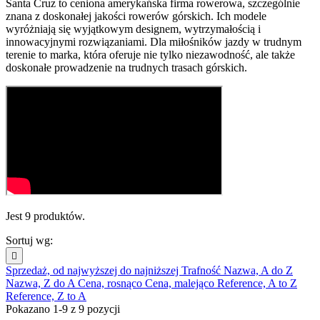
Santa Cruz to ceniona amerykańska firma rowerowa, szczególnie
znana z doskonałej jakości rowerów górskich. Ich modele
wyróżniają się wyjątkowym designem, wytrzymałością i
innowacyjnymi rozwiązaniami. Dla miłośników jazdy w trudnym
terenie to marka, która oferuje nie tylko niezawodność, ale także
doskonałe prowadzenie na trudnych trasach górskich.
Jest 9 produktów.
Sortuj wg:

Sprzedaż, od najwyższej do najniższej
Trafność
Nazwa, A do Z
Nazwa, Z do A
Cena, rosnąco
Cena, malejąco
Reference, A to Z
Reference, Z to A
Pokazano 1-9 z 9 pozycji