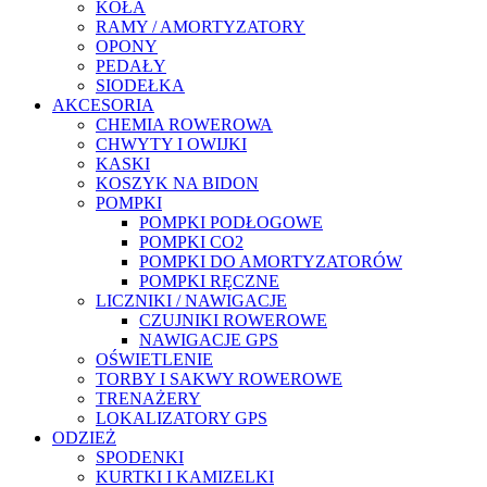
KOŁA
RAMY / AMORTYZATORY
OPONY
PEDAŁY
SIODEŁKA
AKCESORIA
CHEMIA ROWEROWA
CHWYTY I OWIJKI
KASKI
KOSZYK NA BIDON
POMPKI
POMPKI PODŁOGOWE
POMPKI CO2
POMPKI DO AMORTYZATORÓW
POMPKI RĘCZNE
LICZNIKI / NAWIGACJE
CZUJNIKI ROWEROWE
NAWIGACJE GPS
OŚWIETLENIE
TORBY I SAKWY ROWEROWE
TRENAŻERY
LOKALIZATORY GPS
ODZIEŻ
SPODENKI
KURTKI I KAMIZELKI