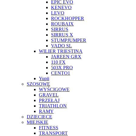
EPIC EVO
KENEVO
LEVO
ROCKHOPPER
ROUBAIX
SIRRUS
SIRRUS X
STUMPJUMPER
VADO SL
WILIER TRIESTINA
JAREEN GRX
110 FX
503X PRO
CENTO1
Yupii
SZOSOWE
WYŚCIGOWE
GRAVEL
PRZEŁAJ
TRIATHLON
RAMY
DZIECIĘCE
MIEJSKIE
FITNESS
TRANSPORT