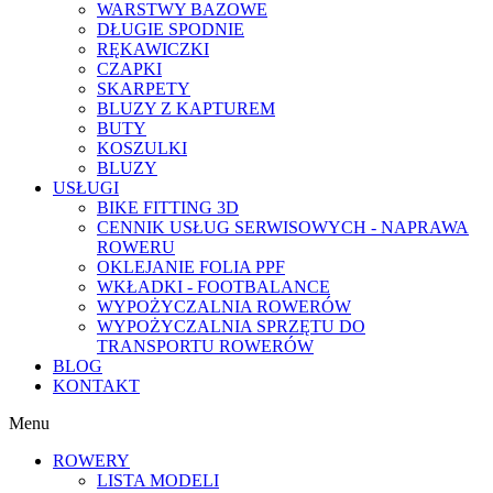
WARSTWY BAZOWE
DŁUGIE SPODNIE
RĘKAWICZKI
CZAPKI
SKARPETY
BLUZY Z KAPTUREM
BUTY
KOSZULKI
BLUZY
USŁUGI
BIKE FITTING 3D
CENNIK USŁUG SERWISOWYCH - NAPRAWA
ROWERU
OKLEJANIE FOLIA PPF
WKŁADKI - FOOTBALANCE
WYPOŻYCZALNIA ROWERÓW
WYPOŻYCZALNIA SPRZĘTU DO
TRANSPORTU ROWERÓW
BLOG
KONTAKT
Menu
ROWERY
LISTA MODELI