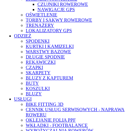
CZUJNIKI ROWEROWE
NAWIGACJE GPS
OŚWIETLENIE
TORBY I SAKWY ROWEROWE
TRENAŻERY
LOKALIZATORY GPS
ODZIEŻ
SPODENKI
KURTKI I KAMIZELKI
WARSTWY BAZOWE
DŁUGIE SPODNIE
RĘKAWICZKI
CZAPKI
SKARPETY
BLUZY Z KAPTUREM
BUTY
KOSZULKI
BLUZY
USŁUGI
BIKE FITTING 3D
CENNIK USŁUG SERWISOWYCH - NAPRAWA
ROWERU
OKLEJANIE FOLIA PPF
WKŁADKI - FOOTBALANCE
WYPOŻYCZALNIA ROWERÓW