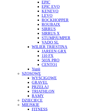
EPIC
EPIC EVO
KENEVO
LEVO
ROCKHOPPER
ROUBAIX
SIRRUS
SIRRUS X
STUMPJUMPER
VADO SL
WILIER TRIESTINA
JAREEN GRX
110 FX
503X PRO
CENTO1
Yupii
SZOSOWE
WYŚCIGOWE
GRAVEL
PRZEŁAJ
TRIATHLON
RAMY
DZIECIĘCE
MIEJSKIE
FITNESS