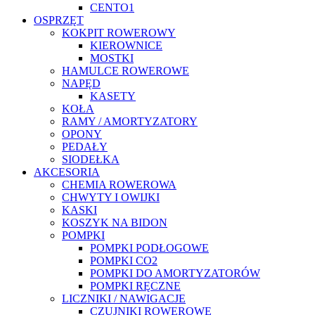
CENTO1
OSPRZĘT
KOKPIT ROWEROWY
KIEROWNICE
MOSTKI
HAMULCE ROWEROWE
NAPĘD
KASETY
KOŁA
RAMY / AMORTYZATORY
OPONY
PEDAŁY
SIODEŁKA
AKCESORIA
CHEMIA ROWEROWA
CHWYTY I OWIJKI
KASKI
KOSZYK NA BIDON
POMPKI
POMPKI PODŁOGOWE
POMPKI CO2
POMPKI DO AMORTYZATORÓW
POMPKI RĘCZNE
LICZNIKI / NAWIGACJE
CZUJNIKI ROWEROWE