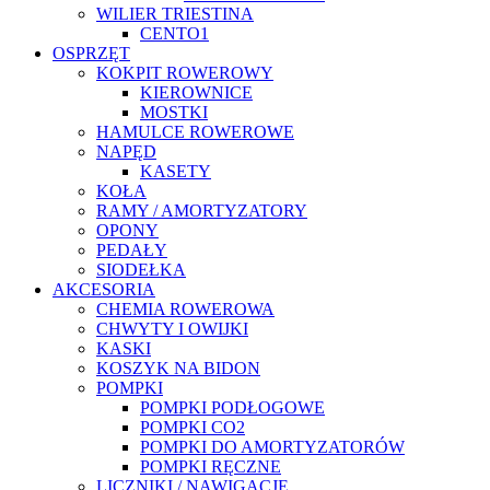
WILIER TRIESTINA
CENTO1
OSPRZĘT
KOKPIT ROWEROWY
KIEROWNICE
MOSTKI
HAMULCE ROWEROWE
NAPĘD
KASETY
KOŁA
RAMY / AMORTYZATORY
OPONY
PEDAŁY
SIODEŁKA
AKCESORIA
CHEMIA ROWEROWA
CHWYTY I OWIJKI
KASKI
KOSZYK NA BIDON
POMPKI
POMPKI PODŁOGOWE
POMPKI CO2
POMPKI DO AMORTYZATORÓW
POMPKI RĘCZNE
LICZNIKI / NAWIGACJE