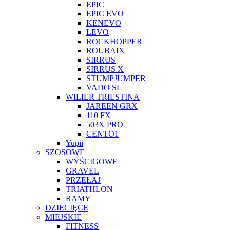
EPIC
EPIC EVO
KENEVO
LEVO
ROCKHOPPER
ROUBAIX
SIRRUS
SIRRUS X
STUMPJUMPER
VADO SL
WILIER TRIESTINA
JAREEN GRX
110 FX
503X PRO
CENTO1
Yupii
SZOSOWE
WYŚCIGOWE
GRAVEL
PRZEŁAJ
TRIATHLON
RAMY
DZIECIĘCE
MIEJSKIE
FITNESS