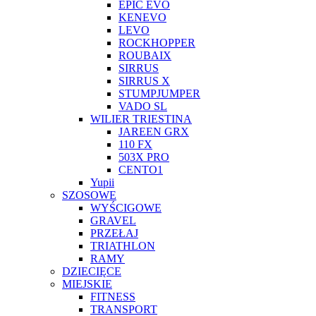
EPIC EVO
KENEVO
LEVO
ROCKHOPPER
ROUBAIX
SIRRUS
SIRRUS X
STUMPJUMPER
VADO SL
WILIER TRIESTINA
JAREEN GRX
110 FX
503X PRO
CENTO1
Yupii
SZOSOWE
WYŚCIGOWE
GRAVEL
PRZEŁAJ
TRIATHLON
RAMY
DZIECIĘCE
MIEJSKIE
FITNESS
TRANSPORT