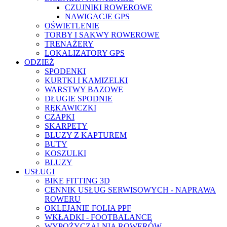
CZUJNIKI ROWEROWE
NAWIGACJE GPS
OŚWIETLENIE
TORBY I SAKWY ROWEROWE
TRENAŻERY
LOKALIZATORY GPS
ODZIEŻ
SPODENKI
KURTKI I KAMIZELKI
WARSTWY BAZOWE
DŁUGIE SPODNIE
RĘKAWICZKI
CZAPKI
SKARPETY
BLUZY Z KAPTUREM
BUTY
KOSZULKI
BLUZY
USŁUGI
BIKE FITTING 3D
CENNIK USŁUG SERWISOWYCH - NAPRAWA
ROWERU
OKLEJANIE FOLIA PPF
WKŁADKI - FOOTBALANCE
WYPOŻYCZALNIA ROWERÓW