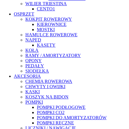
WILIER TRIESTINA
CENTO1
OSPRZĘT
KOKPIT ROWEROWY
KIEROWNICE
MOSTKI
HAMULCE ROWEROWE
NAPĘD
KASETY
KOŁA
RAMY / AMORTYZATORY
OPONY
PEDAŁY
SIODEŁKA
AKCESORIA
CHEMIA ROWEROWA
CHWYTY I OWIJKI
KASKI
KOSZYK NA BIDON
POMPKI
POMPKI PODŁOGOWE
POMPKI CO2
POMPKI DO AMORTYZATORÓW
POMPKI RĘCZNE
LICZNIKI / NAWIGACJE