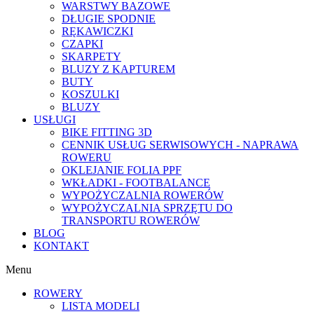
WARSTWY BAZOWE
DŁUGIE SPODNIE
RĘKAWICZKI
CZAPKI
SKARPETY
BLUZY Z KAPTUREM
BUTY
KOSZULKI
BLUZY
USŁUGI
BIKE FITTING 3D
CENNIK USŁUG SERWISOWYCH - NAPRAWA
ROWERU
OKLEJANIE FOLIA PPF
WKŁADKI - FOOTBALANCE
WYPOŻYCZALNIA ROWERÓW
WYPOŻYCZALNIA SPRZĘTU DO
TRANSPORTU ROWERÓW
BLOG
KONTAKT
Menu
ROWERY
LISTA MODELI