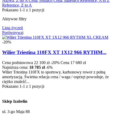
Nazwa, Z do A
Cena, rosnąco
Cena, malejąco
Reference, A to Z
Reference, Z to A
Pokazano 1-1 z 1 pozycji
Aktywne filtry
Lista życzeń
Porównywaj
-20%
Wilier Triestina 110FX XT 1X12 966 RYTHM...
Cena podstawowa
22 100 zł
-20%
Cena
17 680 zł
Najniższa cena:
18 785 zł
-6%
Wilier Triestina 110FX to sportowy, karbonowy rower z pełną
amortyzacją. Świetna relacja cena / waga / osprzęt powoduje, że
ciężko znaleźć...
Pokazano 1-1 z 1 pozycji
Sklep Izabelin
ul. 3-go Maja 88