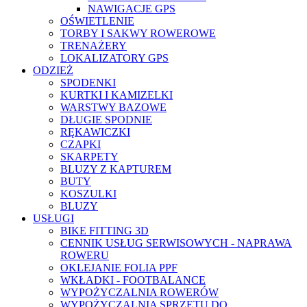
NAWIGACJE GPS
OŚWIETLENIE
TORBY I SAKWY ROWEROWE
TRENAŻERY
LOKALIZATORY GPS
ODZIEŻ
SPODENKI
KURTKI I KAMIZELKI
WARSTWY BAZOWE
DŁUGIE SPODNIE
RĘKAWICZKI
CZAPKI
SKARPETY
BLUZY Z KAPTUREM
BUTY
KOSZULKI
BLUZY
USŁUGI
BIKE FITTING 3D
CENNIK USŁUG SERWISOWYCH - NAPRAWA
ROWERU
OKLEJANIE FOLIA PPF
WKŁADKI - FOOTBALANCE
WYPOŻYCZALNIA ROWERÓW
WYPOŻYCZALNIA SPRZĘTU DO