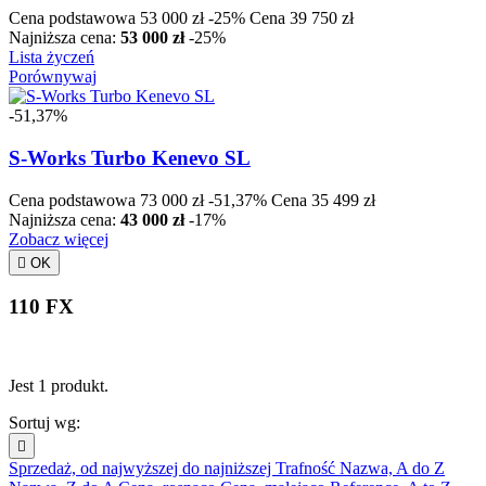
Cena podstawowa
53 000 zł
-25%
Cena
39 750 zł
Najniższa cena:
53 000 zł
-25%
Lista życzeń
Porównywaj
-51,37%
S-Works Turbo Kenevo SL
Cena podstawowa
73 000 zł
-51,37%
Cena
35 499 zł
Najniższa cena:
43 000 zł
-17%
Zobacz więcej

OK
110 FX
Jest 1 produkt.
Sortuj wg:

Sprzedaż, od najwyższej do najniższej
Trafność
Nazwa, A do Z