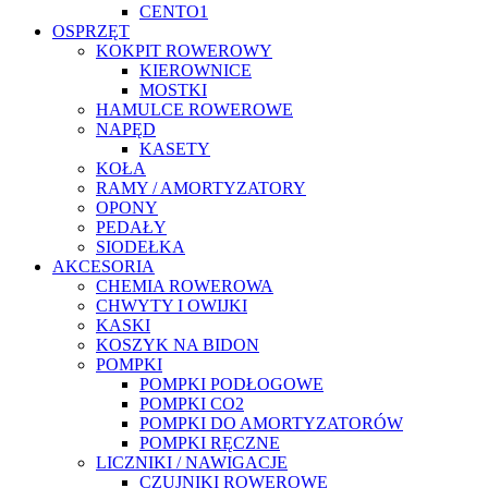
CENTO1
OSPRZĘT
KOKPIT ROWEROWY
KIEROWNICE
MOSTKI
HAMULCE ROWEROWE
NAPĘD
KASETY
KOŁA
RAMY / AMORTYZATORY
OPONY
PEDAŁY
SIODEŁKA
AKCESORIA
CHEMIA ROWEROWA
CHWYTY I OWIJKI
KASKI
KOSZYK NA BIDON
POMPKI
POMPKI PODŁOGOWE
POMPKI CO2
POMPKI DO AMORTYZATORÓW
POMPKI RĘCZNE
LICZNIKI / NAWIGACJE
CZUJNIKI ROWEROWE