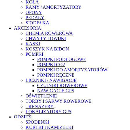
KOŁA
RAMY / AMORTYZATORY
OPONY
PEDAŁY
SIODEŁKA
AKCESORIA
CHEMIA ROWEROWA
CHWYTY I OWIJKI
KASKI
KOSZYK NA BIDON
POMPKI
POMPKI PODŁOGOWE
POMPKI CO2
POMPKI DO AMORTYZATORÓW
POMPKI RĘCZNE
LICZNIKI / NAWIGACJE
CZUJNIKI ROWEROWE
NAWIGACJE GPS
OŚWIETLENIE
TORBY I SAKWY ROWEROWE
TRENAŻERY
LOKALIZATORY GPS
ODZIEŻ
SPODENKI
KURTKI I KAMIZELKI