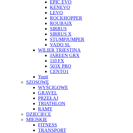
EPIC EVO
KENEVO
LEVO
ROCKHOPPER
ROUBAIX
SIRRUS
SIRRUS X
STUMPJUMPER
VADO SL
WILIER TRIESTINA
JAREEN GRX
110 FX
503X PRO
CENTO1
Yupii
SZOSOWE
WYŚCIGOWE
GRAVEL
PRZEŁAJ
TRIATHLON
RAMY
DZIECIĘCE
MIEJSKIE
FITNESS
TRANSPORT