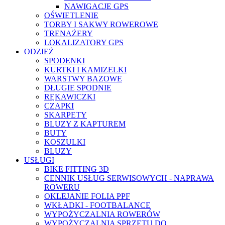
NAWIGACJE GPS
OŚWIETLENIE
TORBY I SAKWY ROWEROWE
TRENAŻERY
LOKALIZATORY GPS
ODZIEŻ
SPODENKI
KURTKI I KAMIZELKI
WARSTWY BAZOWE
DŁUGIE SPODNIE
RĘKAWICZKI
CZAPKI
SKARPETY
BLUZY Z KAPTUREM
BUTY
KOSZULKI
BLUZY
USŁUGI
BIKE FITTING 3D
CENNIK USŁUG SERWISOWYCH - NAPRAWA
ROWERU
OKLEJANIE FOLIA PPF
WKŁADKI - FOOTBALANCE
WYPOŻYCZALNIA ROWERÓW
WYPOŻYCZALNIA SPRZĘTU DO