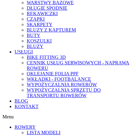
WARSTWY BAZOWE
DŁUGIE SPODNIE
RĘKAWICZKI
CZAPKI
SKARPETY
BLUZY Z KAPTUREM
BUTY
KOSZULKI
BLUZY
USŁUGI
BIKE FITTING 3D
CENNIK USŁUG SERWISOWYCH - NAPRAWA
ROWERU
OKLEJANIE FOLIA PPF
WKŁADKI - FOOTBALANCE
WYPOŻYCZALNIA ROWERÓW
WYPOŻYCZALNIA SPRZĘTU DO
TRANSPORTU ROWERÓW
BLOG
KONTAKT
Menu
ROWERY
LISTA MODELI