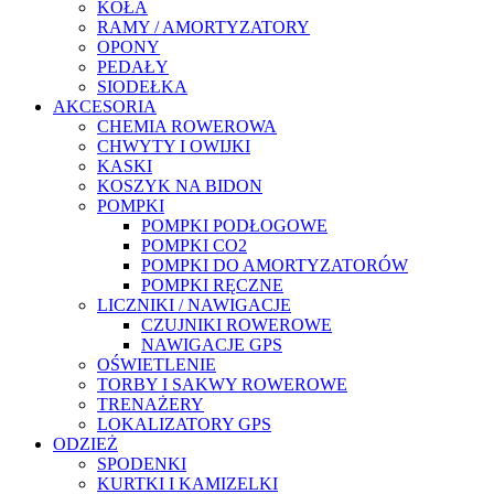
KOŁA
RAMY / AMORTYZATORY
OPONY
PEDAŁY
SIODEŁKA
AKCESORIA
CHEMIA ROWEROWA
CHWYTY I OWIJKI
KASKI
KOSZYK NA BIDON
POMPKI
POMPKI PODŁOGOWE
POMPKI CO2
POMPKI DO AMORTYZATORÓW
POMPKI RĘCZNE
LICZNIKI / NAWIGACJE
CZUJNIKI ROWEROWE
NAWIGACJE GPS
OŚWIETLENIE
TORBY I SAKWY ROWEROWE
TRENAŻERY
LOKALIZATORY GPS
ODZIEŻ
SPODENKI
KURTKI I KAMIZELKI