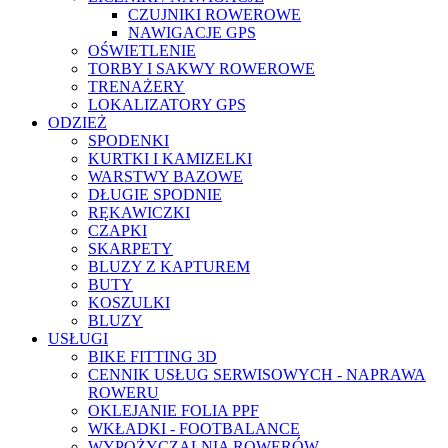
CZUJNIKI ROWEROWE
NAWIGACJE GPS
OŚWIETLENIE
TORBY I SAKWY ROWEROWE
TRENAŻERY
LOKALIZATORY GPS
ODZIEŻ
SPODENKI
KURTKI I KAMIZELKI
WARSTWY BAZOWE
DŁUGIE SPODNIE
RĘKAWICZKI
CZAPKI
SKARPETY
BLUZY Z KAPTUREM
BUTY
KOSZULKI
BLUZY
USŁUGI
BIKE FITTING 3D
CENNIK USŁUG SERWISOWYCH - NAPRAWA
ROWERU
OKLEJANIE FOLIA PPF
WKŁADKI - FOOTBALANCE
WYPOŻYCZALNIA ROWERÓW