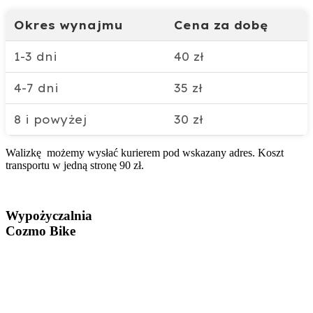
Okres wynajmu
Cena za dobę
1-3 dni
40 zł
4-7 dni
35 zł
8 i powyżej
30 zł
Walizkę możemy wysłać kurierem pod wskazany adres. Koszt
transportu w jedną stronę 90 zł.
Wypożyczalnia
Cozmo Bike

Wypożyczalnia sprzętu do transportu rowerów
ul. 3 Maja 84a
05-080 Izabelin

Wypożyczalnia sprzętu do transportu rowerów