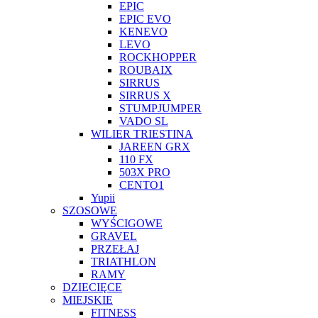
EPIC
EPIC EVO
KENEVO
LEVO
ROCKHOPPER
ROUBAIX
SIRRUS
SIRRUS X
STUMPJUMPER
VADO SL
WILIER TRIESTINA
JAREEN GRX
110 FX
503X PRO
CENTO1
Yupii
SZOSOWE
WYŚCIGOWE
GRAVEL
PRZEŁAJ
TRIATHLON
RAMY
DZIECIĘCE
MIEJSKIE
FITNESS