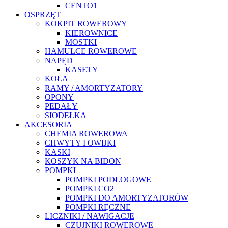
CENTO1
OSPRZĘT
KOKPIT ROWEROWY
KIEROWNICE
MOSTKI
HAMULCE ROWEROWE
NAPĘD
KASETY
KOŁA
RAMY / AMORTYZATORY
OPONY
PEDAŁY
SIODEŁKA
AKCESORIA
CHEMIA ROWEROWA
CHWYTY I OWIJKI
KASKI
KOSZYK NA BIDON
POMPKI
POMPKI PODŁOGOWE
POMPKI CO2
POMPKI DO AMORTYZATORÓW
POMPKI RĘCZNE
LICZNIKI / NAWIGACJE
CZUJNIKI ROWEROWE