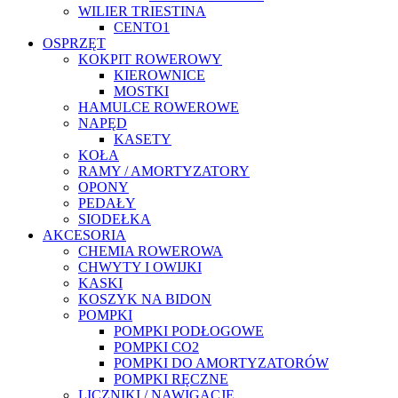
WILIER TRIESTINA
CENTO1
OSPRZĘT
KOKPIT ROWEROWY
KIEROWNICE
MOSTKI
HAMULCE ROWEROWE
NAPĘD
KASETY
KOŁA
RAMY / AMORTYZATORY
OPONY
PEDAŁY
SIODEŁKA
AKCESORIA
CHEMIA ROWEROWA
CHWYTY I OWIJKI
KASKI
KOSZYK NA BIDON
POMPKI
POMPKI PODŁOGOWE
POMPKI CO2
POMPKI DO AMORTYZATORÓW
POMPKI RĘCZNE
LICZNIKI / NAWIGACJE