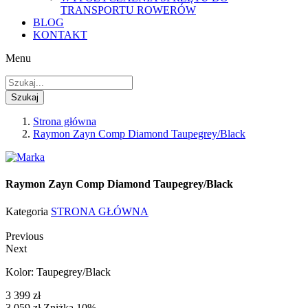
TRANSPORTU ROWERÓW
BLOG
KONTAKT
Menu
Szukaj
Strona główna
Raymon Zayn Comp Diamond Taupegrey/Black
Raymon Zayn Comp Diamond Taupegrey/Black
Kategoria
STRONA GŁÓWNA
Previous
Next
Kolor: Taupegrey/Black
3 399 zł
3 059 zł
Zniżka 10%