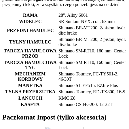
przyjemny i lekki, ze wszystkim, czego potrzebujesz na co dzień.
RAMA
28", Alloy 6061
WIDELEC
SR Suntour NEX, coil, 63 mm
Shimano BR-MT200, 2-piston, hydr.
PRZEDNI HAMULEC
disc brake
Shimano BR-MT200, 2-piston, hydr.
TYLNY HAMULEC
disc brake
TARCZA HAMULCOWA
Shimano SM-RT10, 160 mm, Center
PRZÓD
Lock
TARCZA HAMULCOWA
Shimano SM-RT10, 160 mm, Center
TYŁ
Lock
MECHANIZM
Shimano Tourney, FC-TY501-2,
KORBOWY
46/30T
MANETKA
Shimano ST-EF515, EZfire Plus
TYLNA PRZERZUTKA
Shimano Tourney, RD-TX800, 16-S
ŁAŃCUCH
KMC Z8
KASETA
Shimano CS-HG200, 12-32T
Paczkomat Inpost (tylko akcesoria)