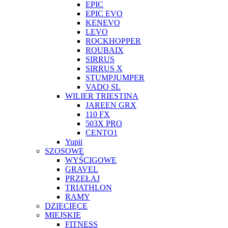
EPIC
EPIC EVO
KENEVO
LEVO
ROCKHOPPER
ROUBAIX
SIRRUS
SIRRUS X
STUMPJUMPER
VADO SL
WILIER TRIESTINA
JAREEN GRX
110 FX
503X PRO
CENTO1
Yupii
SZOSOWE
WYŚCIGOWE
GRAVEL
PRZEŁAJ
TRIATHLON
RAMY
DZIECIĘCE
MIEJSKIE
FITNESS