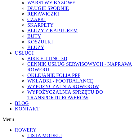
WARSTWY BAZOWE
DŁUGIE SPODNIE
RĘKAWICZKI
CZAPKI
SKARPETY
BLUZY Z KAPTUREM
BUTY
KOSZULKI
BLUZY
USŁUGI
BIKE FITTING 3D
CENNIK USŁUG SERWISOWYCH - NAPRAWA
ROWERU
OKLEJANIE FOLIA PPF
WKŁADKI - FOOTBALANCE
WYPOŻYCZALNIA ROWERÓW
WYPOŻYCZALNIA SPRZĘTU DO
TRANSPORTU ROWERÓW
BLOG
KONTAKT
Menu
ROWERY
LISTA MODELI