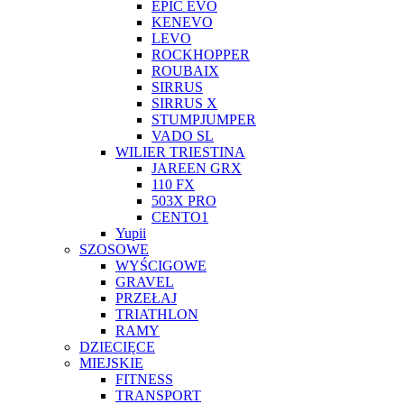
EPIC EVO
KENEVO
LEVO
ROCKHOPPER
ROUBAIX
SIRRUS
SIRRUS X
STUMPJUMPER
VADO SL
WILIER TRIESTINA
JAREEN GRX
110 FX
503X PRO
CENTO1
Yupii
SZOSOWE
WYŚCIGOWE
GRAVEL
PRZEŁAJ
TRIATHLON
RAMY
DZIECIĘCE
MIEJSKIE
FITNESS
TRANSPORT