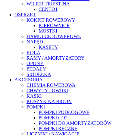
WILIER TRIESTINA
CENTO1
OSPRZĘT
KOKPIT ROWEROWY
KIEROWNICE
MOSTKI
HAMULCE ROWEROWE
NAPĘD
KASETY
KOŁA
RAMY / AMORTYZATORY
OPONY
PEDAŁY
SIODEŁKA
AKCESORIA
CHEMIA ROWEROWA
CHWYTY I OWIJKI
KASKI
KOSZYK NA BIDON
POMPKI
POMPKI PODŁOGOWE
POMPKI CO2
POMPKI DO AMORTYZATORÓW
POMPKI RĘCZNE
LICZNIKI / NAWIGACJE