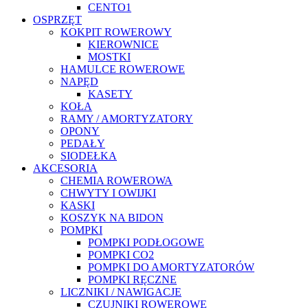
CENTO1
OSPRZĘT
KOKPIT ROWEROWY
KIEROWNICE
MOSTKI
HAMULCE ROWEROWE
NAPĘD
KASETY
KOŁA
RAMY / AMORTYZATORY
OPONY
PEDAŁY
SIODEŁKA
AKCESORIA
CHEMIA ROWEROWA
CHWYTY I OWIJKI
KASKI
KOSZYK NA BIDON
POMPKI
POMPKI PODŁOGOWE
POMPKI CO2
POMPKI DO AMORTYZATORÓW
POMPKI RĘCZNE
LICZNIKI / NAWIGACJE
CZUJNIKI ROWEROWE