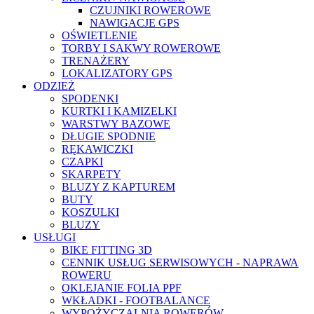
CZUJNIKI ROWEROWE
NAWIGACJE GPS
OŚWIETLENIE
TORBY I SAKWY ROWEROWE
TRENAŻERY
LOKALIZATORY GPS
ODZIEŻ
SPODENKI
KURTKI I KAMIZELKI
WARSTWY BAZOWE
DŁUGIE SPODNIE
RĘKAWICZKI
CZAPKI
SKARPETY
BLUZY Z KAPTUREM
BUTY
KOSZULKI
BLUZY
USŁUGI
BIKE FITTING 3D
CENNIK USŁUG SERWISOWYCH - NAPRAWA
ROWERU
OKLEJANIE FOLIA PPF
WKŁADKI - FOOTBALANCE
WYPOŻYCZALNIA ROWERÓW