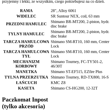
przyjemny i lekki, ze wszystkim, czego potrzebujesz na co dzień.
RAMA
28", Alloy 6061
WIDELEC
SR Suntour NEX, coil, 63 mm
Shimano BR-MT200, 2-piston, hydr.
PRZEDNI HAMULEC
disc brake
Shimano BR-MT200, 2-piston, hydr.
TYLNY HAMULEC
disc brake
TARCZA HAMULCOWA
Shimano SM-RT10, 160 mm, Center
PRZÓD
Lock
TARCZA HAMULCOWA
Shimano SM-RT10, 160 mm, Center
TYŁ
Lock
MECHANIZM
Shimano Tourney, FC-TY501-2,
KORBOWY
46/30T
MANETKA
Shimano ST-EF515, EZfire Plus
TYLNA PRZERZUTKA
Shimano Tourney, RD-TX800, 16-S
ŁAŃCUCH
KMC Z8
KASETA
Shimano CS-HG200, 12-32T
Paczkomat Inpost
(tylko akcesoria)