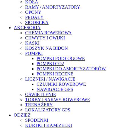
KOŁA
RAMY / AMORTYZATORY
OPONY
PEDAŁY
SIODEŁKA
AKCESORIA
CHEMIA ROWEROWA
CHWYTY I OWIJKI
KASKI
KOSZYK NA BIDON
POMPKI
POMPKI PODŁOGOWE
POMPKI CO2
POMPKI DO AMORTYZATORÓW
POMPKI RĘCZNE
LICZNIKI / NAWIGACJE
CZUJNIKI ROWEROWE
NAWIGACJE GPS
OŚWIETLENIE
TORBY I SAKWY ROWEROWE
TRENAŻERY
LOKALIZATORY GPS
ODZIEŻ
SPODENKI
KURTKI I KAMIZELKI