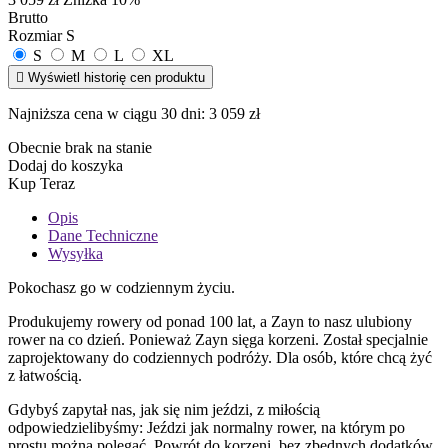
Brutto
Rozmiar
S
S
M
L
XL

Wyświetl historię cen produktu
Najniższa cena w ciągu 30 dni:
3 059 zł
Obecnie brak na stanie
Dodaj do koszyka
Kup Teraz
Opis
Dane Techniczne
Wysyłka
Pokochasz go w codziennym życiu.
Produkujemy rowery od ponad 100 lat, a Zayn to nasz ulubiony
rower na co dzień. Ponieważ Zayn sięga korzeni. Został specjalnie
zaprojektowany do codziennych podróży. Dla osób, które chcą żyć
z łatwością.
Gdybyś zapytał nas, jak się nim jeździ, z miłością
odpowiedzielibyśmy: Jeździ jak normalny rower, na którym po
prostu można polegać. Powrót do korzeni, bez zbędnych dodatków,