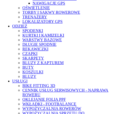
NAWIGACJE GPS
OŚWIETLENIE
TORBY I SAKWY ROWEROWE
TRENAŻERY
LOKALIZATORY GPS
ODZIEŻ
SPODENKI
KURTKI I KAMIZELKI
WARSTWY BAZOWE
DŁUGIE SPODNIE
RĘKAWICZKI
CZAPKI
SKARPETY
BLUZY Z KAPTUREM
BUTY
KOSZULKI
BLUZY
USŁUGI
BIKE FITTING 3D
CENNIK USŁUG SERWISOWYCH - NAPRAWA
ROWERU
OKLEJANIE FOLIA PPF
WKŁADKI - FOOTBALANCE
WYPOŻYCZALNIA ROWERÓW
WYPOŻYCZALNIA SPRZĘTU DO