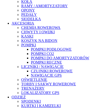
KOŁA
RAMY / AMORTYZATORY
OPONY
PEDAŁY
SIODEŁKA
AKCESORIA
CHEMIA ROWEROWA
CHWYTY I OWIJKI
KASKI
KOSZYK NA BIDON
POMPKI
POMPKI PODŁOGOWE
POMPKI CO2
POMPKI DO AMORTYZATORÓW
POMPKI RĘCZNE
LICZNIKI / NAWIGACJE
CZUJNIKI ROWEROWE
NAWIGACJE GPS
OŚWIETLENIE
TORBY I SAKWY ROWEROWE
TRENAŻERY
LOKALIZATORY GPS
ODZIEŻ
SPODENKI
KURTKI I KAMIZELKI