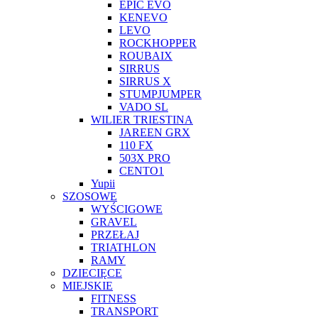
EPIC EVO
KENEVO
LEVO
ROCKHOPPER
ROUBAIX
SIRRUS
SIRRUS X
STUMPJUMPER
VADO SL
WILIER TRIESTINA
JAREEN GRX
110 FX
503X PRO
CENTO1
Yupii
SZOSOWE
WYŚCIGOWE
GRAVEL
PRZEŁAJ
TRIATHLON
RAMY
DZIECIĘCE
MIEJSKIE
FITNESS
TRANSPORT