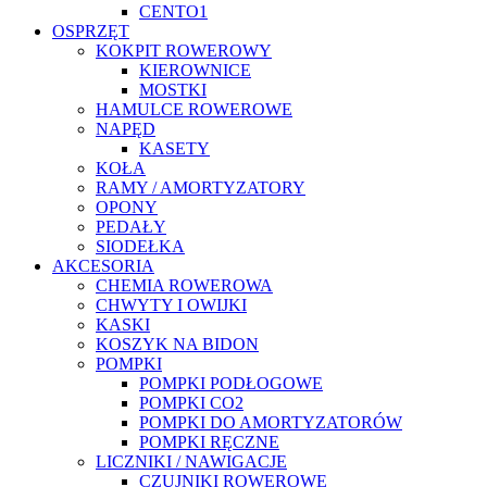
CENTO1
OSPRZĘT
KOKPIT ROWEROWY
KIEROWNICE
MOSTKI
HAMULCE ROWEROWE
NAPĘD
KASETY
KOŁA
RAMY / AMORTYZATORY
OPONY
PEDAŁY
SIODEŁKA
AKCESORIA
CHEMIA ROWEROWA
CHWYTY I OWIJKI
KASKI
KOSZYK NA BIDON
POMPKI
POMPKI PODŁOGOWE
POMPKI CO2
POMPKI DO AMORTYZATORÓW
POMPKI RĘCZNE
LICZNIKI / NAWIGACJE
CZUJNIKI ROWEROWE