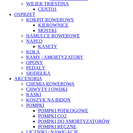
WILIER TRIESTINA
CENTO1
OSPRZĘT
KOKPIT ROWEROWY
KIEROWNICE
MOSTKI
HAMULCE ROWEROWE
NAPĘD
KASETY
KOŁA
RAMY / AMORTYZATORY
OPONY
PEDAŁY
SIODEŁKA
AKCESORIA
CHEMIA ROWEROWA
CHWYTY I OWIJKI
KASKI
KOSZYK NA BIDON
POMPKI
POMPKI PODŁOGOWE
POMPKI CO2
POMPKI DO AMORTYZATORÓW
POMPKI RĘCZNE
LICZNIKI / NAWIGACJE