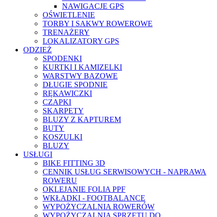
NAWIGACJE GPS
OŚWIETLENIE
TORBY I SAKWY ROWEROWE
TRENAŻERY
LOKALIZATORY GPS
ODZIEŻ
SPODENKI
KURTKI I KAMIZELKI
WARSTWY BAZOWE
DŁUGIE SPODNIE
RĘKAWICZKI
CZAPKI
SKARPETY
BLUZY Z KAPTUREM
BUTY
KOSZULKI
BLUZY
USŁUGI
BIKE FITTING 3D
CENNIK USŁUG SERWISOWYCH - NAPRAWA
ROWERU
OKLEJANIE FOLIA PPF
WKŁADKI - FOOTBALANCE
WYPOŻYCZALNIA ROWERÓW
WYPOŻYCZALNIA SPRZĘTU DO