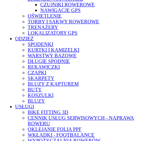
CZUJNIKI ROWEROWE
NAWIGACJE GPS
OŚWIETLENIE
TORBY I SAKWY ROWEROWE
TRENAŻERY
LOKALIZATORY GPS
ODZIEŻ
SPODENKI
KURTKI I KAMIZELKI
WARSTWY BAZOWE
DŁUGIE SPODNIE
RĘKAWICZKI
CZAPKI
SKARPETY
BLUZY Z KAPTUREM
BUTY
KOSZULKI
BLUZY
USŁUGI
BIKE FITTING 3D
CENNIK USŁUG SERWISOWYCH - NAPRAWA
ROWERU
OKLEJANIE FOLIA PPF
WKŁADKI - FOOTBALANCE
WYPOŻYCZALNIA ROWERÓW