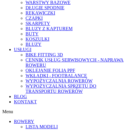
WARSTWY BAZOWE
DŁUGIE SPODNIE
RĘKAWICZKI
CZAPKI
SKARPETY
BLUZY Z KAPTUREM
BUTY
KOSZULKI
BLUZY
USŁUGI
BIKE FITTING 3D
CENNIK USŁUG SERWISOWYCH - NAPRAWA
ROWERU
OKLEJANIE FOLIA PPF
WKŁADKI - FOOTBALANCE
WYPOŻYCZALNIA ROWERÓW
WYPOŻYCZALNIA SPRZĘTU DO
TRANSPORTU ROWERÓW
BLOG
KONTAKT
Menu
ROWERY
LISTA MODELI