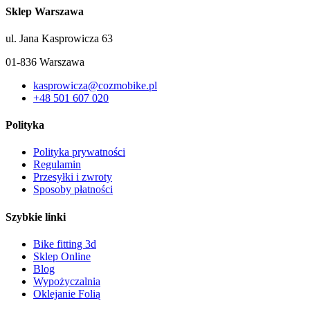
Sklep Warszawa
ul. Jana Kasprowicza 63
01-836 Warszawa
kasprowicza@cozmobike.pl
+48 501 607 020
Polityka
Polityka prywatności
Regulamin
Przesyłki i zwroty
Sposoby płatności
Szybkie linki
Bike fitting 3d
Sklep Online
Blog
Wypożyczalnia
Oklejanie Folią