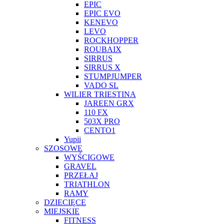
EPIC
EPIC EVO
KENEVO
LEVO
ROCKHOPPER
ROUBAIX
SIRRUS
SIRRUS X
STUMPJUMPER
VADO SL
WILIER TRIESTINA
JAREEN GRX
110 FX
503X PRO
CENTO1
Yupii
SZOSOWE
WYŚCIGOWE
GRAVEL
PRZEŁAJ
TRIATHLON
RAMY
DZIECIĘCE
MIEJSKIE
FITNESS